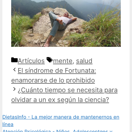
Categorías
Etiquetas
Artículos
mente
,
salud
El síndrome de Fortunata:
enamorarse de lo prohibido
¿Cuánto tiempo se necesita para
olvidar a un ex según la ciencia?
DietasInfo - La mejor manera de mantenernos en
línea
Atención Psicológica - Niños, Adolescentges y