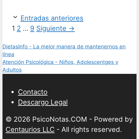
Entradas anteriores
Página
Página
Página
1
2
…
9
Siguiente
→
DietasInfo - La mejor manera de mantenernos en
línea
Atención Psicológica - Niños, Adolescentges y
Adultos
Contacto
Descargo Legal
© 2026 PsicoNotas.COM - Powered by
Centaurios LLC
- All rights reserved.