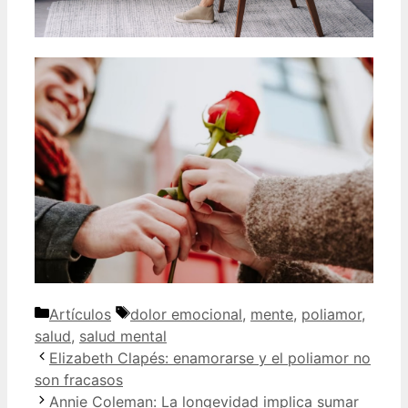
Categorías
Etiquetas
Artículos
dolor emocional
,
mente
,
poliamor
,
salud
,
salud mental
Elizabeth Clapés: enamorarse y el poliamor no
son fracasos
Annie Coleman: La longevidad implica sumar