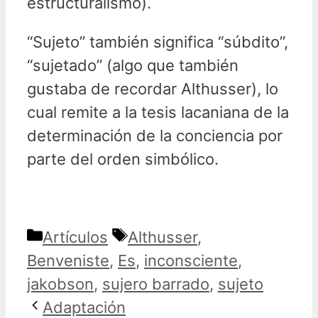
estructuralismo).
“Sujeto” también significa “súbdito”,
“sujetado” (algo que también
gustaba de recordar Althusser), lo
cual remite a la tesis lacaniana de la
determinación de la conciencia por
parte del orden simbólico.
Categorías
Etiquetas
Artículos
Althusser
,
Benveniste
,
Es
,
inconsciente
,
jakobson
,
sujero barrado
,
sujeto
Adaptación