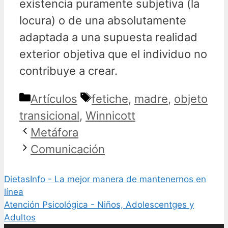
existencia puramente subjetiva (la
locura) o de una absolutamente
adaptada a una supuesta realidad
exterior objetiva que el individuo no
contribuye a crear.
Categorías
Etiquetas
Artículos
fetiche
,
madre
,
objeto
transicional
,
Winnicott
Metáfora
Comunicación
DietasInfo - La mejor manera de mantenernos en
línea
Atención Psicológica - Niños, Adolescentges y
Adultos