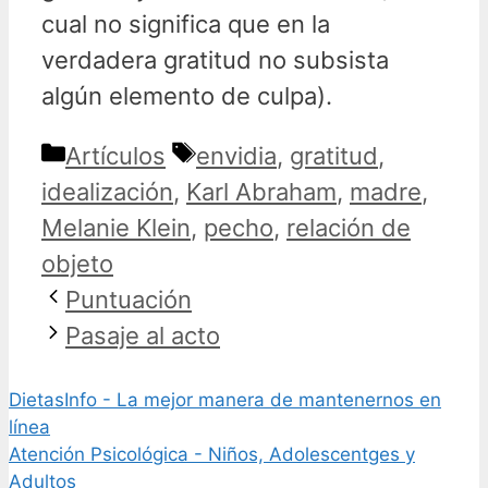
cual no significa que en la
verdadera gratitud no subsista
algún elemento de culpa).
Categorías
Etiquetas
Artículos
envidia
,
gratitud
,
idealización
,
Karl Abraham
,
madre
,
Melanie Klein
,
pecho
,
relación de
objeto
Puntuación
Pasaje al acto
DietasInfo - La mejor manera de mantenernos en
línea
Atención Psicológica - Niños, Adolescentges y
Adultos