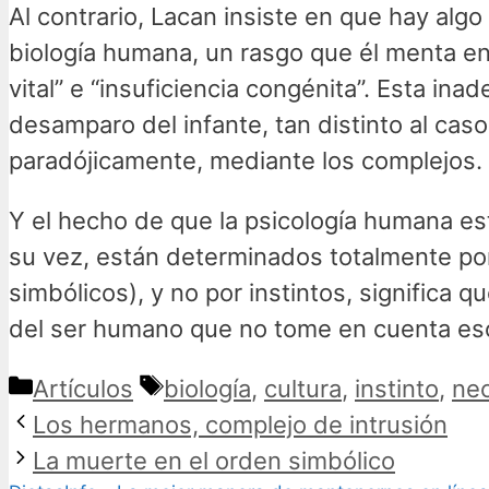
Al contrario, Lacan insiste en que hay alg
biología humana, un rasgo que él menta en 
vital” e “insuficiencia congénita”. Esta in
desamparo del infante, tan distinto al cas
paradójicamente, mediante los complejos.
Y el hecho de que la psicología humana e
su vez, están determinados totalmente por 
simbólicos), y no por instintos, significa 
del ser humano que no tome en cuenta esos
Categorías
Etiquetas
Artículos
biología
,
cultura
,
instinto
,
ne
Los hermanos, complejo de intrusión
La muerte en el orden simbólico