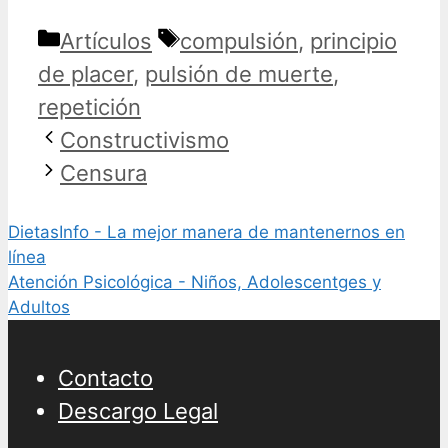
Categorías
Etiquetas
Artículos
compulsión
,
principio
de placer
,
pulsión de muerte
,
repetición
Constructivismo
Censura
DietasInfo - La mejor manera de mantenernos en
línea
Atención Psicológica - Niños, Adolescentges y
Adultos
Contacto
Descargo Legal